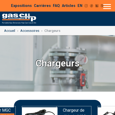
Expositions
Carrières
FAQ
Articles
EN
Accueil
Accessoires
Chargeurs
Chargeurs
ur MGC
Chargeur de