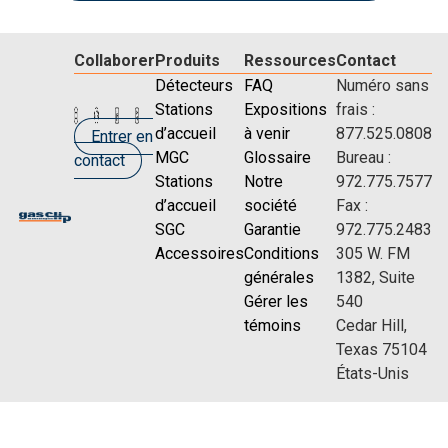
Collaborer
Produits
Ressources
Contact
Détecteurs
FAQ
Numéro sans
Stations
Expositions
frais :
d’accueil
à venir
877.525.0808
Entrer en
MGC
Glossaire
Bureau :
contact
Stations
Notre
972.775.7577
d’accueil
société
Fax :
SGC
Garantie
972.775.2483
Accessoires
Conditions
305 W. FM
générales
1382, Suite
Gérer les
540
témoins
Cedar Hill,
Texas 75104
États-Unis