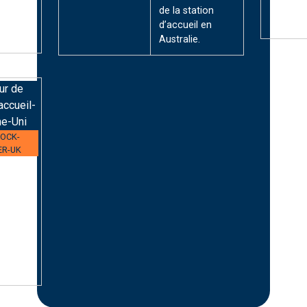
de la station
 GCT
d’accueil en
Australie.
ur de
accueil-
e-Uni
DOCK-
ER-UK
 de
accueil
ur
 la
nterne
ion
 au
Uni.