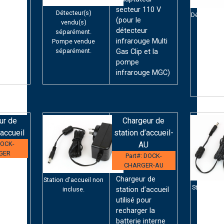
10 V
secteur 110 V
Détecteur(s)
Détecteur(s
(pour le
vendu(s)
séparé
détecteur
séparément.
Pompe 
e Multi
infrarouge Multi
Pompe vendue
séparé
séparément.
t la
Gas Clip et la
pompe
ge MGC)
infrarouge MGC)
ur de
Chargeur de
’accueil
station d’accueil-
DOCK-
AU
GER
Part#: DOCK-
CHARGER-AU
 de
accueil
Chargeur de
Station d’accueil non
Station d’a
.
station d’accueil
incluse.
incl
de
utilisé pour
ur
recharger la
s
batterie interne