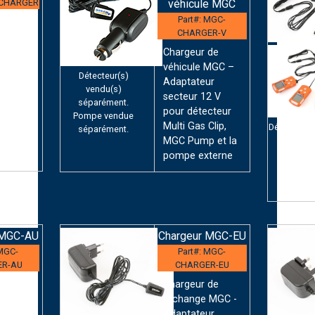
-CHARGER
véhicule MGC
Part#: MGC-
 de
CHARGER-V
 MGC -
ur
Chargeur de
10 V
véhicule MGC –
Détecteur(s)
Adaptateur
vendu(s)
secteur 12 V
séparément.
e Multi
pour détecteur
Pompe vendue
t la
Multi Gas Clip,
Détecteur(s
séparément.
séparé
MGC Pump et la
ge MGC)
pompe externe
 MGC-AU
Chargeur MGC-EU
 MGC-
Part#: MGC-
ER-AU
CHARGER-EU
 de
Chargeur de
 MGC -
rechange MGC -
ur
Adaptateur