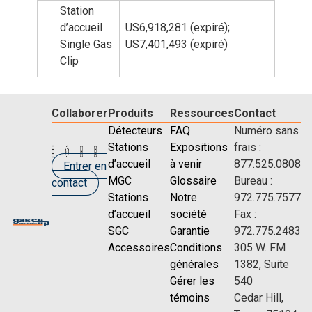
Station
d’accueil
US6,918,281 (expiré);
Single Gas
US7,401,493 (expiré)
Clip
Collaborer
Produits
Ressources
Contact
Détecteurs
FAQ
Numéro sans
Stations
Expositions
frais :
d’accueil
à venir
877.525.0808
Entrer en
MGC
Glossaire
Bureau :
contact
Stations
Notre
972.775.7577
d’accueil
société
Fax :
SGC
Garantie
972.775.2483
Accessoires
Conditions
305 W. FM
générales
1382, Suite
Gérer les
540
témoins
Cedar Hill,