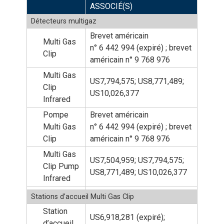
ASSOCIÉ(S)
Détecteurs multigaz
Brevet américain
Multi Gas
n° 6 442 994 (expiré) ; brevet
Clip
américain n° 9 768 976
Multi Gas
US7,794,575; US8,771,489;
Clip
US10,026,377
Infrared
Pompe
Brevet américain
Multi Gas
n° 6 442 994 (expiré) ; brevet
Clip
américain n° 9 768 976
Multi Gas
US7,504,959; US7,794,575;
Clip Pump
US8,771,489; US10,026,377
Infrared
Stations d’accueil Multi Gas Clip
Station
US6,918,281 (expiré);
d’accueil