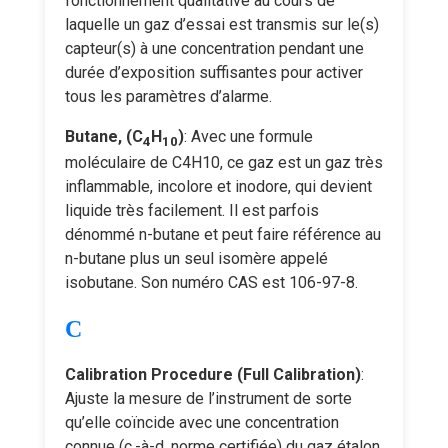
fonctionnement qualitative au cours de
laquelle un gaz d’essai est transmis sur le(s)
capteur(s) à une concentration pendant une
durée d’exposition suffisantes pour activer
tous les paramètres d’alarme.
Butane, (C
H
)
: Avec une formule
4
10
moléculaire de C4H10, ce gaz est un gaz très
inflammable, incolore et inodore, qui devient
liquide très facilement. Il est parfois
dénommé n-butane et peut faire référence au
n-butane plus un seul isomère appelé
isobutane. Son numéro CAS est 106-97-8.
C
Calibration Procedure (Full Calibration)
:
Ajuste la mesure de l’instrument de sorte
qu’elle coïncide avec une concentration
connue (c.-à-d. norme certifiée) du gaz étalon.