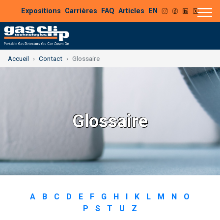
Expositions
Carrières
FAQ
Articles
EN
Accueil
Contact
Glossaire
Glossaire
A
B
C
D
E
F
G
H
I
K
L
M
N
O
P
S
T
U
Z