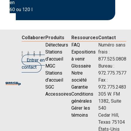
en
60 ou 120 l
Collaborer
Produits
Ressources
Contact
Détecteurs
FAQ
Numéro sans
Stations
Expositions
frais :
d’accueil
à venir
877.525.0808
Entrer en
MGC
Glossaire
Bureau :
contact
Stations
Notre
972.775.7577
d’accueil
société
Fax :
SGC
Garantie
972.775.2483
Accessoires
Conditions
305 W. FM
générales
1382, Suite
Gérer les
540
témoins
Cedar Hill,
Texas 75104
États-Unis