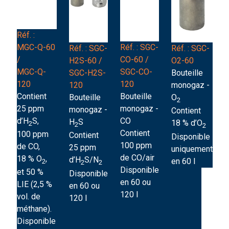
Réf. :
MGC-Q-60
Réf. : SGC-
Réf. : SGC-
Réf. : SGC-
/
CO-60 /
H2S-60 /
O2-60
MGC-Q-
SGC-CO-
SGC-H2S-
Bouteille
120
120
120
monogaz -
Contient
Bouteille
Bouteille
O
2
25 ppm
monogaz -
monogaz -
Contient
d’H
S,
CO
H
S
18 % d’O
2
2
2
Contient
100 ppm
Contient
Disponible
100 ppm
de CO,
25 ppm
uniquement
de CO/air
18 % O
,
d’H
S/N
en 60 l
2
2
2
Disponible
et 50 %
Disponible
en 60 ou
LIE (2,5 %
en 60 ou
120 l
vol. de
120 l
méthane).
Disponible