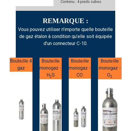
Contenu : 4 pieds cubes
REMARQUE :
Vous pouvez utiliser n’importe quelle bouteille
de gaz étalon à condition qu’elle soit équipée
d’un connecteur C-10.
Bouteille 4
Bouteille
Bouteille
Bouteille
gaz
monogaz -
monogaz -
monogaz -
H
S
CO
O
2
2