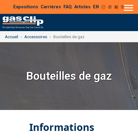
Expositions
Carrières
FAQ
Articles
EN
Accueil
Accessoires
Bouteilles de gaz
Bouteilles de gaz
Informations